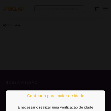
VOLTAR
NOSSA MISSÃO
Democratizar a publicação e venda de
Conteúdo para maior de idade
livros.
É necessario realizar uma verificação de idade
SAIBA MAIS