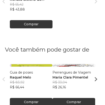
Nascimento
R$ 55,42
R$ 43,88
Comprar
Você também pode gostar de
Guia de poses
Perrengues de Viagem
Desco
Raquel Melo
Maria Clara Pimentel
Pré-Hi
R$ 83,92
R$ 33,04
Felipe
R$ 66,44
R$ 26,16
R$ 63
R$ 50
Comprar
Comprar