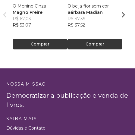
O Menino Cinza
O beija-flor sem cor
ANIM
Magno Freire
Bárbara Madian
E MÁ
R$ 67,03
R$ 47,39
LUCI
R$ 53,07
R$ 37,52
R$ 91,
R$ 72
Comprar
Comprar
NOSSA MISSÃO
Democratizar a publicação e venda de
livros.
SAIBA MAIS
Dúvidas e Contato