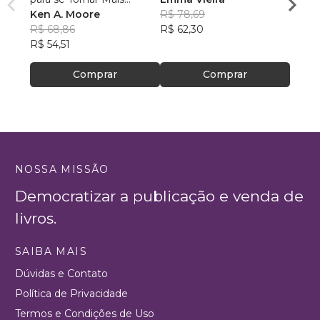
Interessante!
Ken A. Moore
R$ 78,69
Rumo
Danie
R$ 68,86
R$ 62,30
R$ 16
R$ 54,51
R$ 13
Comprar
Comprar
NOSSA MISSÃO
Democratizar a publicação e venda de
livros.
SAIBA MAIS
Dúvidas e Contato
Política de Privacidade
Termos e Condições de Uso