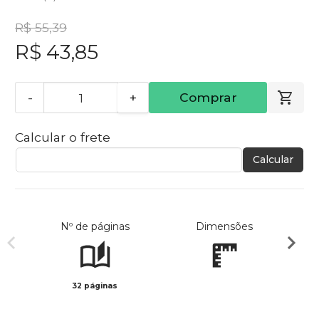
R$ 55,39
R$ 43,85
-
+
Comprar
Calcular o frete
Calcular
Nº de páginas
Dimensões
32 páginas
Col