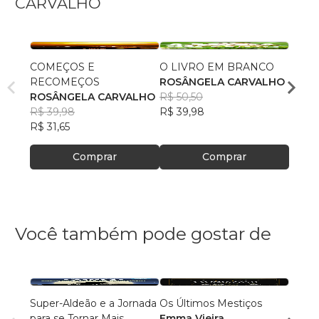
CARVALHO
COMEÇOS E
O LIVRO EM BRANCO
A VI
RECOMEÇOS
ROSÂNGELA CARVALHO
ROSÂ
ROSÂNGELA CARVALHO
R$ 50,50
R$ 40
R$ 39,98
R$ 39,98
R$ 32,
R$ 31,65
Comprar
Comprar
Você também pode gostar de
Super-Aldeão e a Jornada
Os Últimos Mestiços
Liga d
para se Tornar Mais
Emma Vieira
Parqu