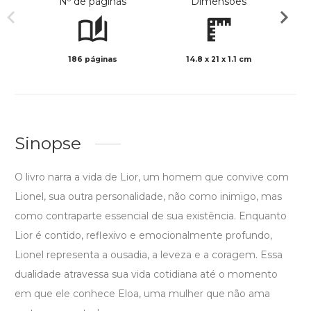
Nº de páginas
Dimensões
186 páginas
14.8 x 21 x 1.1 cm
Preto 
Sinopse
O livro narra a vida de Lior, um homem que convive com
Lionel, sua outra personalidade, não como inimigo, mas
como contraparte essencial de sua existência. Enquanto
Lior é contido, reflexivo e emocionalmente profundo,
Lionel representa a ousadia, a leveza e a coragem. Essa
dualidade atravessa sua vida cotidiana até o momento
em que ele conhece Eloa, uma mulher que não ama