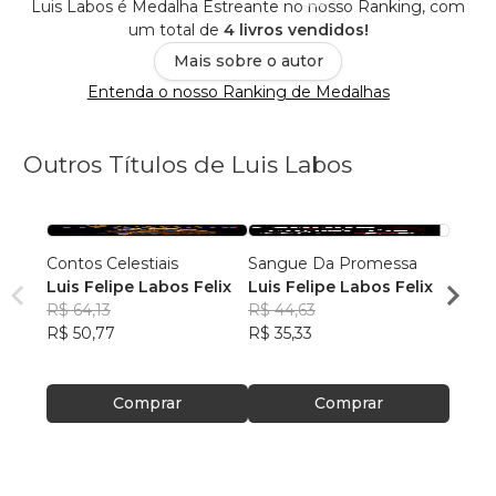
Luis Labos é Medalha Estreante no nosso Ranking, com
um total de
4 livros vendidos!
Mais sobre o autor
Entenda o nosso Ranking de Medalhas
Outros Títulos de Luis Labos
Contos Celestiais
Sangue Da Promessa
Diári
Luis Felipe Labos Felix
Luis Felipe Labos Felix
Luis 
R$ 64,13
R$ 44,63
R$ 39
R$ 50,77
R$ 35,33
R$ 31
Comprar
Comprar