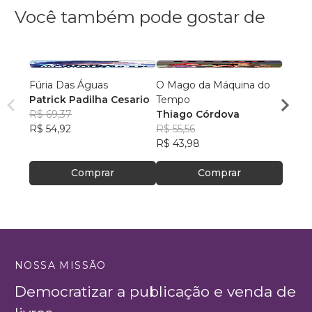
Você também pode gostar de
Fúria Das Águas
O Mago da Máquina do
O Lu
Patrick Padilha Cesario
Tempo
os So
R$ 69,37
Thiago Córdova
Dieg
R$ 54,92
R$ 55,56
R$ 45
R$ 43,98
R$ 35
Comprar
Comprar
NOSSA MISSÃO
Democratizar a publicação e venda de