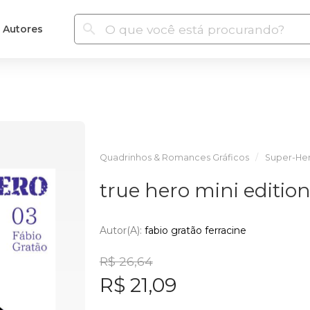
Autores
Quadrinhos & Romances Gráficos
Super-Her
true hero mini editio
Autor(a):
fabio gratão ferracine
R$ 26,64
R$ 21,09