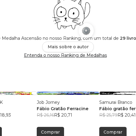
 Medalha Ascensão no nosso Ranking, com um total de
29 livr
Mais sobre o autor
Entenda o nosso Ranking de Medalhas
 K
Job Jorney
Samurai Branco
Fábio Gratão Ferracine
Fábio gratão fer
18,93
R$ 26,16
R$ 20,71
R$ 25,79
R$ 20,41
Comprar
Comprar