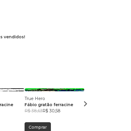
os vendidos!
True Hero
Coletânea para o abis
racine
Fábio gratão ferracine
João Francisco Granvi
R$ 38,63
R$ 30,58
R$ 32,47
R$ 25,71
Comprar
Comprar