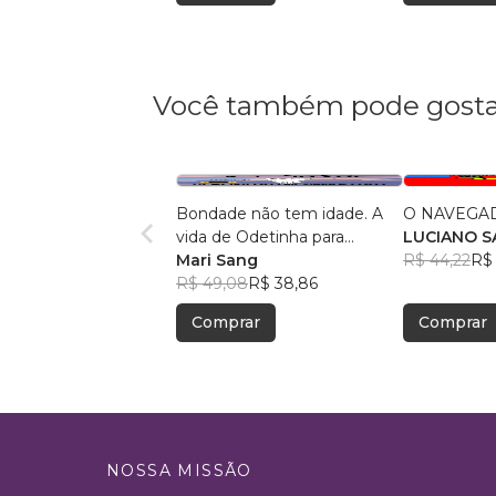
Você também pode gosta
Bondade não tem idade. A
O NAVEGA
vida de Odetinha para
LUCIANO 
crianças. Conto bilíngue
Mari Sang
SANTANA
R$ 44,22
R$
R$ 49,08
R$ 38,86
Comprar
Comprar
NOSSA MISSÃO