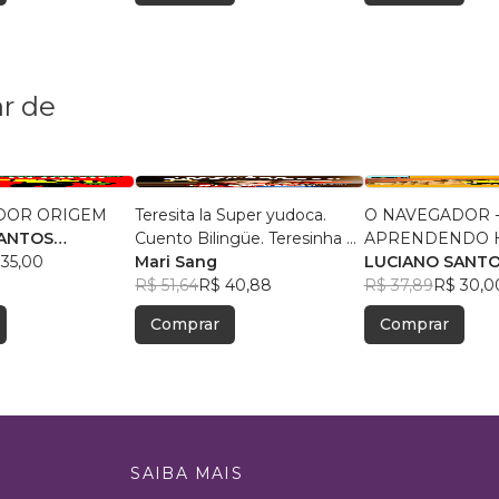
r de
DOR ORIGEM
Teresita la Super yudoca.
O NAVEGADOR 
SANTOS
Cuento Bilingüe. Teresinha a
APRENDENDO H
 35,00
Superjudoca. Conto bilíngue.
Mari Sang
COM QUADRINH
LUCIANO SANT
R$ 51,64
R$ 40,88
GRÉCIA ANTIGA
SANTANA
R$ 37,89
R$ 30,0
Comprar
Comprar
SAIBA MAIS