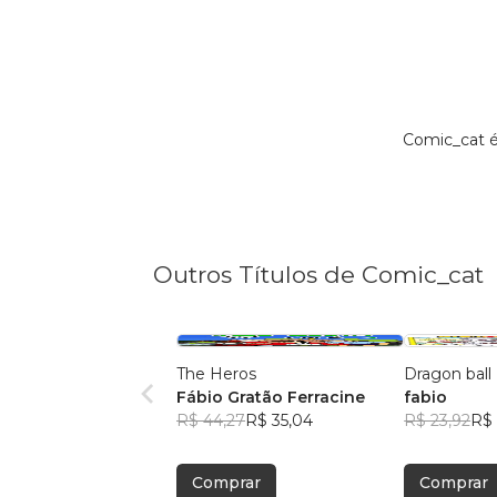
Comic_cat é
Outros Títulos de Comic_cat
The Heros
Dragon ball
Fábio Gratão Ferracine
fabio
R$ 44,27
R$ 35,04
R$ 23,92
R$ 
Comprar
Comprar