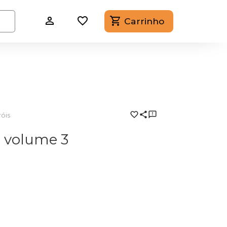
Carrinho
óis
n volume 3