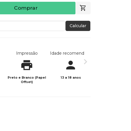
Comprar
Calcular
Impressão
Idade recomendada
Data de publicaç
Preto e Branco (Papel
13 a 18 anos
31/01/2026
Offset)