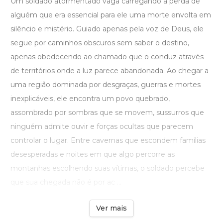
Um soldado atormentado vaga carregando a perda de
alguém que era essencial para ele uma morte envolta em
silêncio e mistério. Guiado apenas pela voz de Deus, ele
segue por caminhos obscuros sem saber o destino,
apenas obedecendo ao chamado que o conduz através
de territórios onde a luz parece abandonada. Ao chegar a
uma região dominada por desgraças, guerras e mortes
inexplicáveis, ele encontra um povo quebrado,
assombrado por sombras que se movem, sussurros que
ninguém admite ouvir e forças ocultas que parecem
controlar o lugar. Entre cavernas que escondem famílias
desesperadas e noites em que algo percorre as
montanhas escolhendo suas vítimas, o soldado percebe
que sua chegada não é por ac ...
Ver mais