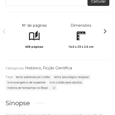
Calcular
Nº de páginas
Dimensões
458 páginas
14.5 x 23 x 2.5 cm
Preto 
Histórico
,
Ficção Científica
Categorias:
Tags:
terror sobrenatural cristão
terror psicológico religioso
livro evangélico de suspense
livro cristão para adultos
história de fantasmas no Brasil
+2
Sinopse