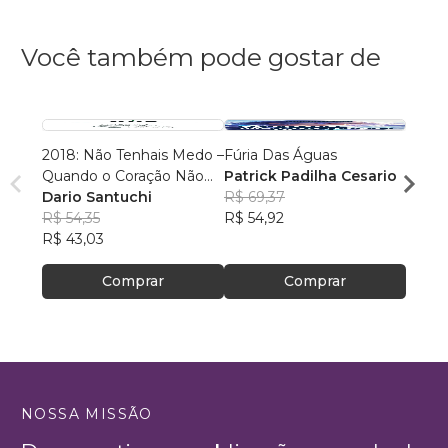
Você também pode gostar de
2018: Não Tenhais Medo –
Fúria Das Águas
Conf
Quando o Coração Não
Patrick Padilha Cesario
Guilh
Aguenta Mais
Dario Santuchi
R$ 69,37
R$ 63
R$ 54,35
R$ 54,92
R$ 50
R$ 43,03
Comprar
Comprar
NOSSA MISSÃO