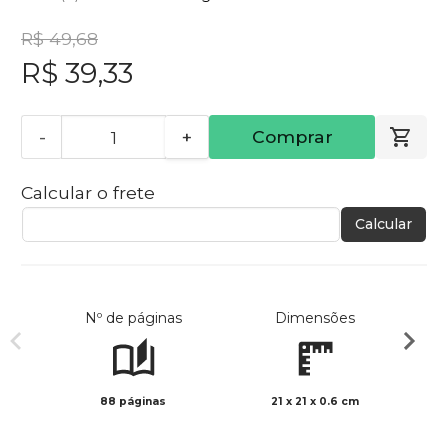
R$ 49,68
R$ 39,33
-
+
Comprar
Calcular o frete
Calcular
Nº de páginas
Dimensões
88 páginas
21 x 21 x 0.6 cm
Preto 