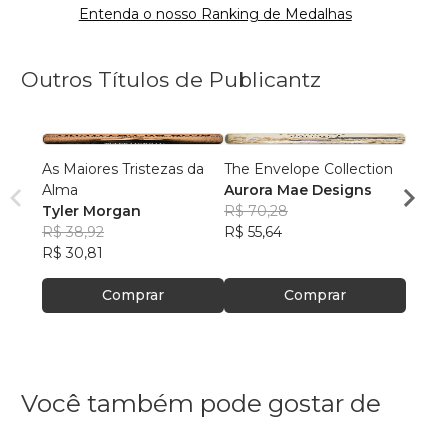
Entenda o nosso Ranking de Medalhas
Outros Títulos de Publicantz
As Maiores Tristezas da
The Envelope Collection
Multi
Alma
Aurora Mae Designs
Maldi
Tyler Morgan
R$ 70,28
Tyler
R$ 38,92
R$ 55,64
R$ 41
R$ 30,81
R$ 32
Comprar
Comprar
Você também pode gostar de