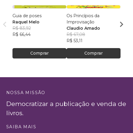
Guia de poses
Os Princípios da
TÁ C
Raquel Melo
Improvisação
Cristi
R$ 83,92
Claudio Amado
R$ 58
R$ 66,44
R$ 67,08
R$ 46
R$ 53,11
Comprar
Comprar
NOSSA MISSÃO
Democratizar a publicação e venda de
livros.
SAIBA MAIS