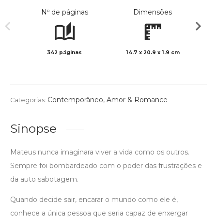
Nº de páginas
Dimensões
342 páginas
14.7 x 20.9 x 1.9 cm
Preto 
Contemporâneo
,
Amor & Romance
Categorias:
Sinopse
Mateus nunca imaginara viver a vida como os outros.
Sempre foi bombardeado com o poder das frustrações e
da auto sabotagem.
Quando decide sair, encarar o mundo como ele é,
conhece a única pessoa que seria capaz de enxergar