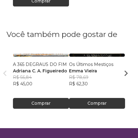
Comprar
Você também pode gostar de
A 365 DEGRAUS DO FIM
Os Últimos Mestiços
Antes 
Adriana C. A. Figueiredo
Emma Vieira
que e
R$ 56,84
R$ 78,69
que s
Vitor
R$ 45,00
R$ 62,30
R$ 45
R$ 36
Comprar
Comprar