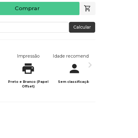
Comprar
Calcular
Impressão
Idade recomendada
Data de publicaç
Preto e Branco (Papel
Sem classificação
31/01/2026
Offset)