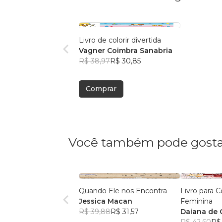
Livro de colorir divertida
Vagner Coimbra Sanabria
R$ 38,97
R$ 30,85
Comprar
Você também pode gosta
Quando Ele nos Encontra
Livro para C
Jessica Macan
Feminina
R$ 39,88
R$ 31,57
Daiana de 