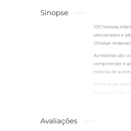
Sinopse
100 histórias infan
selecionados e ada
Christian Andersen
As histórias são c
compreender e apre
histórias de aventu
O livro é um excel
imaginação das cr
Avaliações