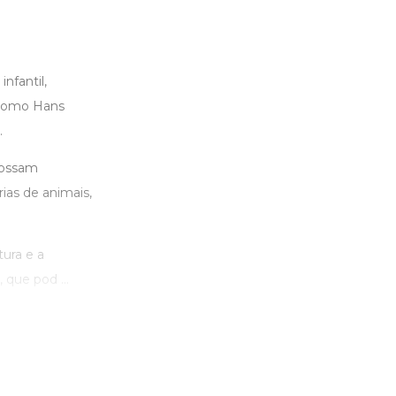
nfantil,
s como Hans
.
possam
ias de animais,
tura e a
que pod ...