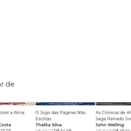
r de
olorir a Alma
O Jogo das Páginas Não
As Crônicas de Alt
Escritas
Saga Reinado So
Costa
Thalita Silva
John Welling