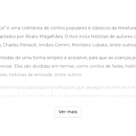
tis" é uma coletânea de contos populares e clássicos da literatura i
ptados por Álvaro Magalhães. O livro inclui histórias de autore
, Charles Perrault, Irmãos Grimm, Monteiro Lobato, entre outros
ontadas de uma forma simples e acessível, para que as crianças 
ciar. Elas são divididas em temas, como contos de fadas, histór
ras, histórias de amizade, entre outros.
ente recurso para pais e professores que desejam incentivar a lei
ianças. Ele é uma ótima fonte de entretenimento e aprendizado, 
Ver mais