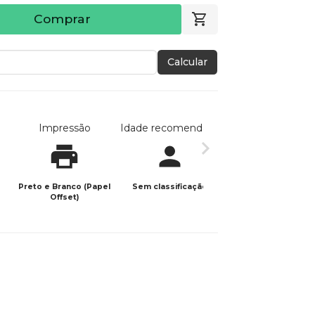
Comprar
Calcular
Impressão
Idade recomendada
Data de publicaç
Preto e Branco (Papel
Sem classificação
31/01/2026
Offset)