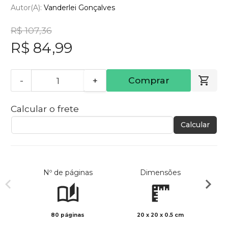
Autor(a):
Vanderlei Gonçalves
R$ 107,36
R$ 84,99
-
+
Comprar
Calcular o frete
Calcular
Nº de páginas
Dimensões
80 páginas
20 x 20 x 0.5 cm
Col