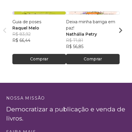
Guia de poses
Deixa minha barriga em
pequ
Raquel Melo
paz!
Toni
R$ 83,92
Nathália Petry
R$ 55,
R$ 66,44
R$ 71,81
R$ 43
R$ 56,85
Comprar
Comprar
NOSSA MISSÃO
Democratizar a publicação e venda de
livros.
SAIBA MAIS