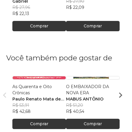
Gabriel
R$ 27,90
R$ 34
R$ 27,96
R$ 22,09
R$ 26
R$ 22,13
Comprar
Comprar
Você também pode gostar de
As Quarenta e Oito
O EMBAIXADOR DA
A Pró
Crônicas
NOVA ERA
Grand
Paulo Renato Mata de
MABUS ANTÔNIO
Berna
Lacerda
R$ 53,91
R$ 51,20
R$ 59
R$ 42,68
R$ 40,54
R$ 46
Comprar
Comprar