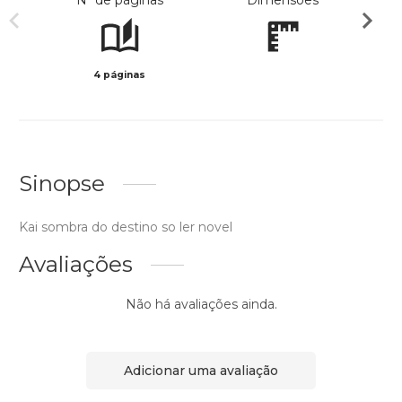
Nº de páginas
Dimensões
4 páginas
Preto 
Sinopse
Kai sombra do destino so ler novel
Avaliações
Não há avaliações ainda.
Adicionar uma avaliação