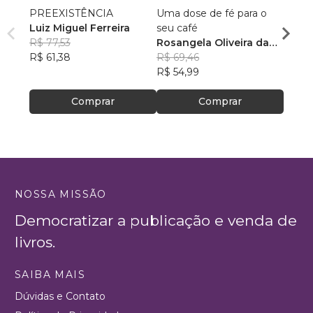
PREEXISTÊNCIA
Uma dose de fé para o
Criad
Luiz Miguel Ferreira
seu café
Zelm
R$ 77,53
Rosangela Oliveira da
R$ 61
R$ 61,38
Silva
R$ 69,46
R$ 49
R$ 54,99
Comprar
Comprar
NOSSA MISSÃO
Democratizar a publicação e venda de
livros.
SAIBA MAIS
Dúvidas e Contato