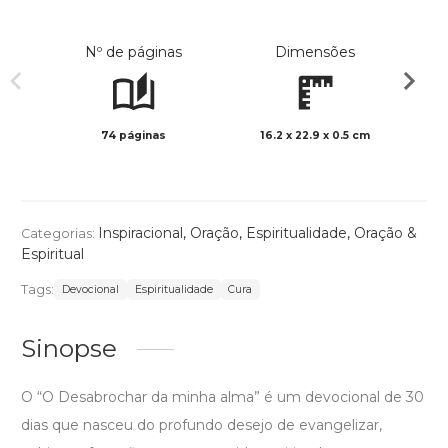
Nº de páginas
Dimensões
74 páginas
16.2 x 22.9 x 0.5 cm
Preto 
Inspiracional
,
Oração
,
Espiritualidade
,
Oração &
Categorias:
Espiritual
Tags:
Devocional
Espiritualidade
Cura
Sinopse
O “O Desabrochar da minha alma” é um devocional de 30
dias que nasceu do profundo desejo de evangelizar,