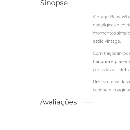
Sinopse
Vintage Baby Whims
nostálgicas e che
momentos simples,
estilo vintage.
Com traços limpos 
tranquila e prazer
cenas leves, afeti
Um livro para des
carinho e imagina
Avaliações