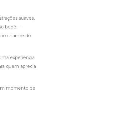
strações suaves,
rso bebê —
s no charme do
 uma experiência
para quem aprecia
em um momento de