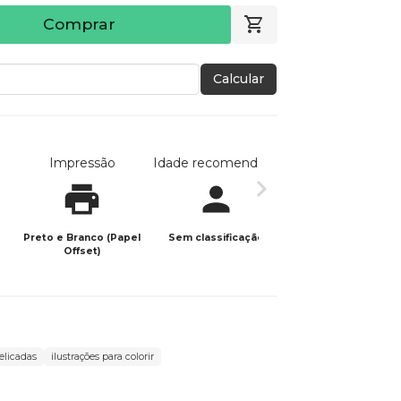
Comprar
Calcular
Impressão
Idade recomendada
Data de publicaç
Preto e Branco (Papel
Sem classificação
30/01/2026
Offset)
elicadas
ilustrações para colorir