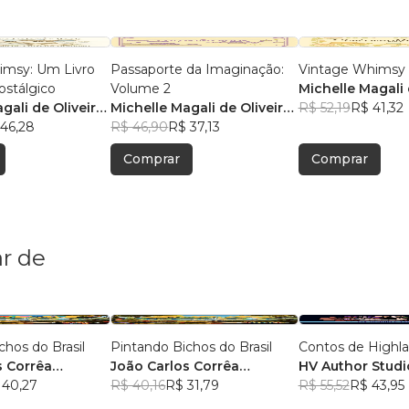
imsy: Um Livro
Passaporte da Imaginação:
Vintage Whimsy
ostálgico
Volume 2
Michelle Magali 
gali de Oliveira
Michelle Magali de Oliveira
Brandão
R$ 52,19
R$ 41,32
46,28
Brandão
R$ 46,90
R$ 37,13
Comprar
Comprar
r de
chos do Brasil
Pintando Bichos do Brasil
Contos de Highl
s Corrêa
João Carlos Corrêa
HV Author Studi
 40,27
Caminha
R$ 40,16
R$ 31,79
R$ 55,52
R$ 43,95