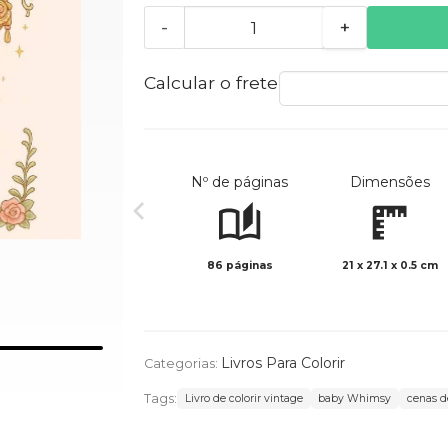
-
+
Calcular o frete
Nº de páginas
Dimensões
86 páginas
21 x 27.1 x 0.5 cm
Livros Para Colorir
Categorias:
Tags:
Livro de colorir vintage
baby Whimsy
cenas d