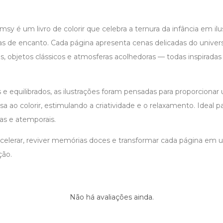
y é um livro de colorir que celebra a ternura da infância em ilu
ias de encanto. Cada página apresenta cenas delicadas do unive
 objetos clássicos e atmosferas acolhedoras — todas inspirada
e equilibrados, as ilustrações foram pensadas para proporcionar
osa ao colorir, estimulando a criatividade e o relaxamento. Ideal 
vas e atemporais.
acelerar, reviver memórias doces e transformar cada página 
ção.
Não há avaliações ainda.