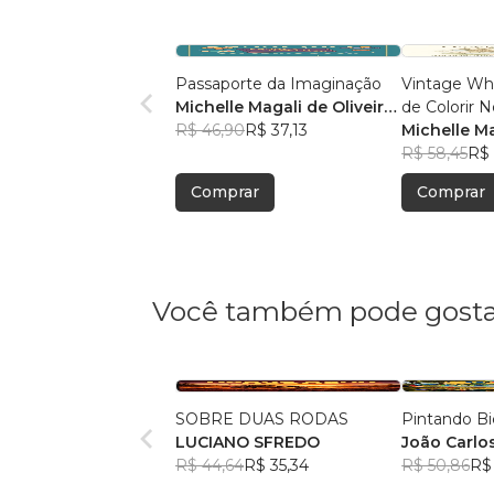
Passaporte da Imaginação
Vintage Wh
Michelle Magali de Oliveira
de Colorir N
Brandão
R$ 46,90
R$ 37,13
Michelle Ma
Br
R$ 58,45
R$ 
Comprar
Comprar
Você também pode gosta
SOBRE DUAS RODAS
Pintando Bi
LUCIANO SFREDO
João Carlo
R$ 44,64
R$ 35,34
Caminha
R$ 50,86
R$