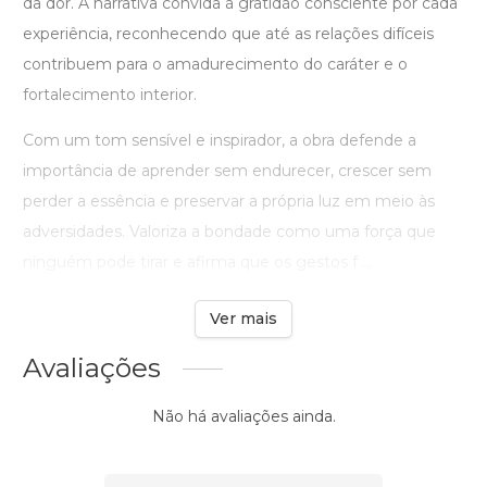
da dor. A narrativa convida à gratidão consciente por cada
experiência, reconhecendo que até as relações difíceis
contribuem para o amadurecimento do caráter e o
fortalecimento interior.
Com um tom sensível e inspirador, a obra defende a
importância de aprender sem endurecer, crescer sem
perder a essência e preservar a própria luz em meio às
adversidades. Valoriza a bondade como uma força que
ninguém pode tirar e afirma que os gestos f ...
Ver mais
Avaliações
Não há avaliações ainda.