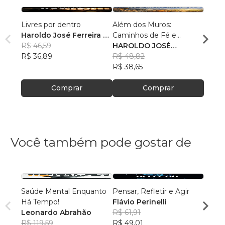
Livres por dentro
Além dos Muros:
A Ped
Haroldo José Ferreira da
Caminhos de Fé e
HARO
Costa
R$ 46,59
Renovação
HAROLDO JOSÉ
FERR
R$ 52,
R$ 36,89
FERREIRA DA COSTA
R$ 48,82
R$ 41
R$ 38,65
Comprar
Comprar
Você também pode gostar de
Saúde Mental Enquanto
Pensar, Refletir e Agir
UM C
Há Tempo!
Flávio Perinelli
MEDI
Leonardo Abrahão
R$ 61,91
LEON
R$ 119,59
R$ 49,01
MART
R$ 64