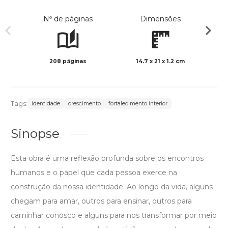
Nº de páginas
Dimensões
208 páginas
14.7 x 21 x 1.2 cm
Preto 
Tags:
identidade
crescimento
fortalecimento interior
Sinopse
Esta obra é uma reflexão profunda sobre os encontros
humanos e o papel que cada pessoa exerce na
construção da nossa identidade. Ao longo da vida, alguns
chegam para amar, outros para ensinar, outros para
caminhar conosco e alguns para nos transformar por meio