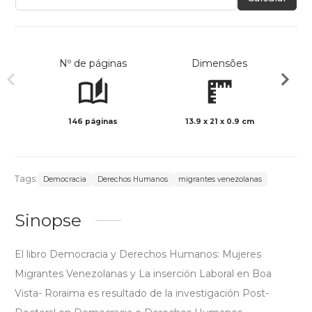
Nº de páginas
Dimensões
146 páginas
13.9 x 21 x 0.9 cm
Preto 
Tags:
Democracia
Derechos Humanos
migrantes venezolanas
Sinopse
El libro Democracia y Derechos Humanos: Mujeres
Migrantes Venezolanas y La inserción Laboral en Boa
Vista- Roraima es resultado de la investigación Post-