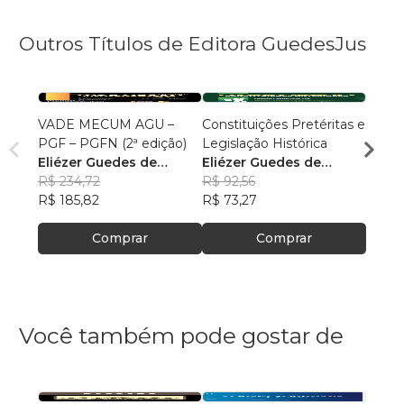
Outros Títulos de Editora GuedesJus
VADE MECUM AGU –
Constituições Pretéritas e
Temas
PGF – PGFN (2ª edição)
Legislação Histórica
Militar
Eliézer Guedes de
Eliézer Guedes de
Maur
Oliveira Junior
R$ 234,72
Oliveira Junior
R$ 92,56
R$ 85
R$ 185,82
R$ 73,27
R$ 67
Comprar
Comprar
Você também pode gostar de