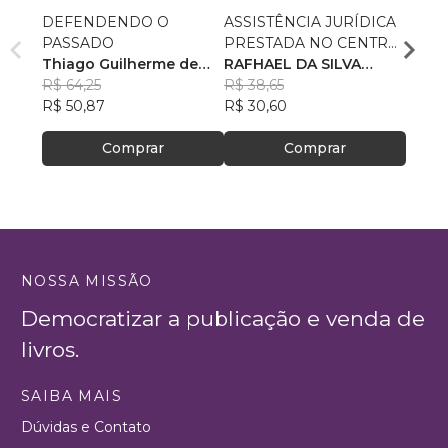
DEFENDENDO O
ASSISTÊNCIA JURÍDICA
POLÍ
PASSADO
PRESTADA NO CENTRO
AS R
Thiago Guilherme de
DE REFERÊNCIA
RAFHAEL DA SILVA
RECE
GUST
Souza
R$ 64,25
ESPECIALIZADO DE
PETRÔNIO
R$ 38,65
R$ 78
R$ 50,87
ASSISTÊNCIA SOCIAL–
R$ 30,60
R$ 61
CREAS
Comprar
Comprar
NOSSA MISSÃO
Democratizar a publicação e venda de
livros.
SAIBA MAIS
Dúvidas e Contato