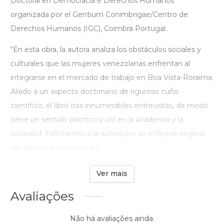
Doctoral en Democracia e Derechos Humanos
organizada por el Gentium Conimbrigae/Centro de
Derechos Humanos (IGC), Coimbra Portugal.
"En esta obra, la autora analiza los obstáculos sociales y
culturales que las mujeres venezolanas enfrentan al
integrarse en el mercado de trabajo en Boa Vista-Roraima.
Aliado a un aspecto doctrinario de riguroso cuño
cientifico, el libro tras innumerables entrevistas, de modo
tiene un sentido práctico y útil en la academia y la
sociedad. Felicitamos a la autora por su enfoque original
del tema y la excelencia d ...
Ver mais
Avaliações
Não há avaliações ainda.