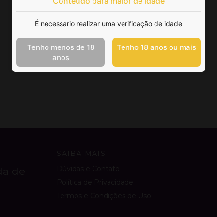
Conteúdo para maior de idade
É necessario realizar uma verificação de idade
Tenho menos de 18
Tenho 18 anos ou mais
anos
SAIBA MAIS
Dúvidas e Contato
da de
Política de Privacidade
Termos e Condições de Uso