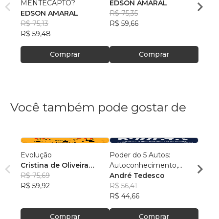
MENTECAPTO?
EDSON AMARAL
AMA 
EDSON AMARAL
R$ 75,35
Edso
R$ 75,13
R$ 59,66
R$ 78
R$ 59,48
R$ 62
Comprar
Comprar
Você também pode gostar de
Evolução
Poder do 5 Autos:
Conex
Cristina de Oliveira
Autoconhecimento,
Samu
Leopoldino Rodrigues
R$ 75,69
Autocontrole,
André Tedesco
R$ 54
R$ 59,92
Autoestima,
R$ 56,41
R$ 43
Autoconfiança e
R$ 44,66
Autoperformance
Comprar
Comprar