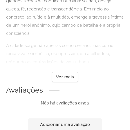
grandes temas da condição humana: solidão, desejo,
queda, fé, redenção e transcendência. Em meio ao
concreto, ao ruído e à multidão, emerge a travessia íntima
de um herói anônimo, cujo campo de batalha é a própria
consciência.
A cidade surge não apenas como cenário, mas como
força viva e simbólica, ora opressora, ora acolhedora,
refletindo as contradições da vida urbana ...
Ver mais
Avaliações
Não há avaliações ainda.
Adicionar uma avaliação