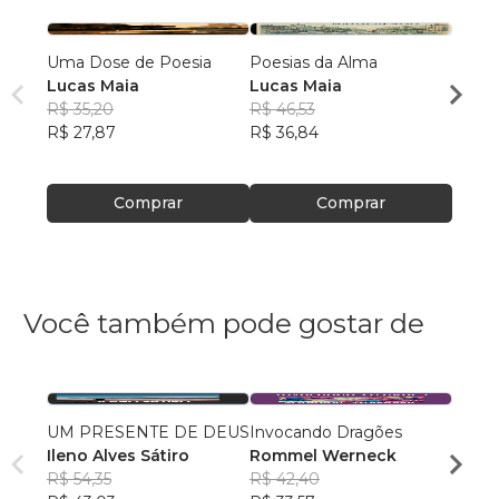
Uma Dose de Poesia
Poesias da Alma
Anest
Lucas Maia
Lucas Maia
Lucas
R$ 35,20
R$ 46,53
R$ 39
R$ 27,87
R$ 36,84
R$ 31
Comprar
Comprar
Você também pode gostar de
UM PRESENTE DE DEUS
Invocando Dragões
PREC
Ileno Alves Sátiro
Rommel Werneck
Gerla
R$ 54,35
R$ 42,40
de S
R$ 50