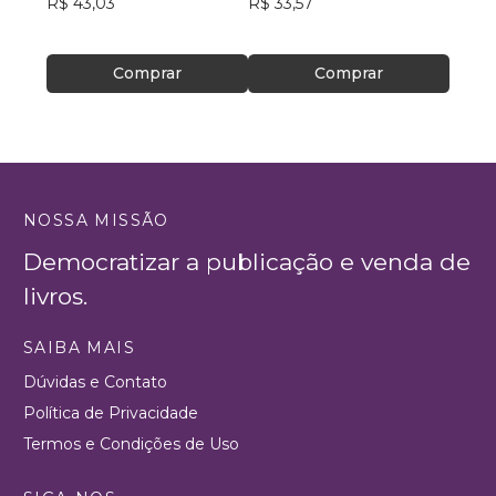
R$ 43,03
R$ 33,57
R$ 39
Comprar
Comprar
NOSSA MISSÃO
Democratizar a publicação e venda de
livros.
SAIBA MAIS
Dúvidas e Contato
Política de Privacidade
Termos e Condições de Uso