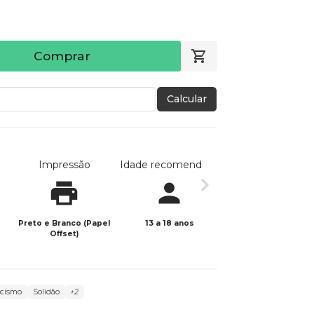
Comprar
Calcular
Impressão
Idade recomendada
Data de publicaç
Preto e Branco (Papel
13 a 18 anos
29/01/2026
Offset)
icismo
Solidão
+2