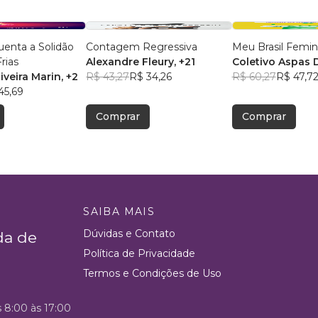
enta a Solidão
Contagem Regressiva
Meu Brasil Femini
rias
Alexandre Fleury
, +21
Coletivo Aspas 
iveira Marin
, +2
R$ 43,27
R$ 34,26
R$ 60,27
R$ 47,7
45,69
Comprar
Comprar
SAIBA MAIS
Dúvidas e Contato
da de
Política de Privacidade
Termos e Condições de Uso
s 8:00 às 17:00