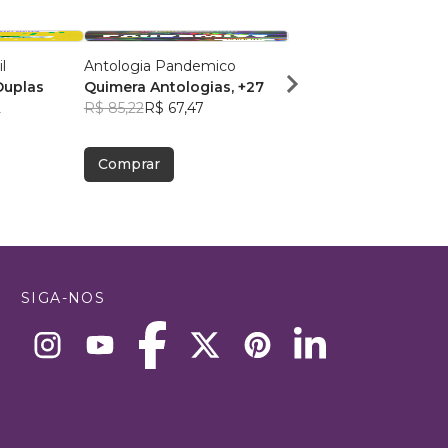
l
Antologia Pandemico
Copacabana
Duplas
Quimera Antologias
, +27
Paula Kotouc
, +17
2
R$ 85,22
R$ 67,47
R$ 45,52
R$ 36,04
Comprar
Comprar
SIGA-NOS