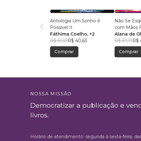
Antologia Um Sonho é
Não Se Esqu
Possível II
com Mãos F
Fáthima Coelho
, +2
Alana de Ol
R$ 51,33
R$ 40,63
R$ 57,71
R$ 
Comprar
Comprar
NOSSA MISSÃO
Democratizar a publicação e ven
livros.
Horário de atendimento: segunda à sexta-feira, da