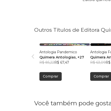
Outros Títulos de Editora Qu
Antologia Pandemico
Antologia F
Quimera Antologias
, +27
Quimera An
R$ 85,22
R$ 67,47
R$ 63,09
R$
Comprar
Comprar
Você também pode gosta