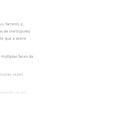
o, faminto e,
has de metrópoles
e que a sirene
 múltiplas faces da
 muitas vezes
ifestando-se em