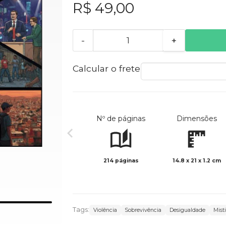
R$ 49,00
-
+
Calcular o frete
Nº de páginas
Dimensões
214 páginas
14.8 x 21 x 1.2 cm
Tags:
Violência
Sobrevivência
Desigualdade
Mist