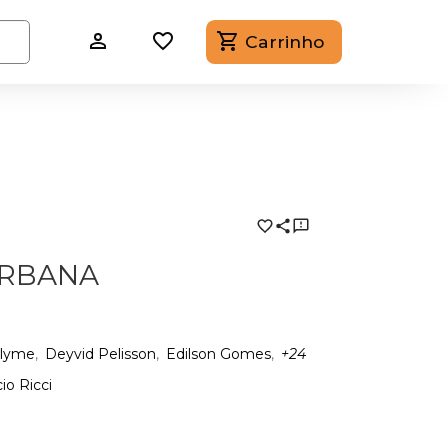
Carrinho
URBANA
llyme
Deyvid Pelisson
Edilson Gomes
+24
io Ricci