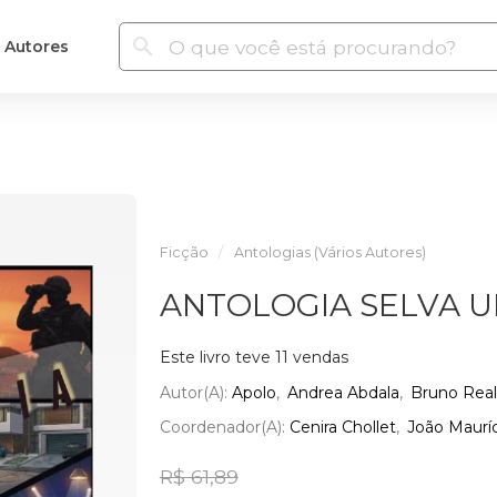
Autores
Ficção
Antologias (Vários Autores)
ANTOLOGIA SELVA 
Este livro teve 11 vendas
Autor(a):
Apolo
Andrea Abdala
Bruno Rea
Coordenador(a):
Cenira Chollet
João Mauríc
R$ 61,89