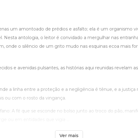
enas um amontoado de prédios e asfalto; ela é um organismo viv
l. Nesta antologia, o leitor é convidado a mergulhar nas entran
 onde o silêncio de um grito mudo nas esquinas ecoa mais fort
idos e avenidas pulsantes, as histórias aqui reunidas revelam as
nde a linha entre a proteção e a negligência é tênue, e a justiça
s ou com o rosto da vingança.
fano: A fé que se esconde no bolso junto ao troco do pão, man
ge ou em entidades que vigia ...
Ver mais