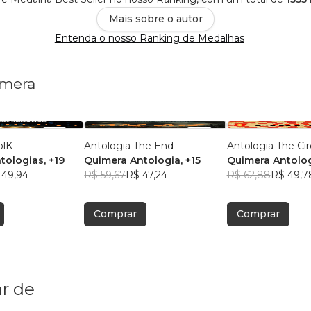
Mais sobre o autor
Entenda o nosso Ranking de Medalhas
imera
olK
Antologia The End
Antologia The Ci
tologias
, +19
Quimera Antologia
, +15
Quimera Antolo
 49,94
R$ 59,67
R$ 47,24
R$ 62,88
R$ 49,7
Comprar
Comprar
r de