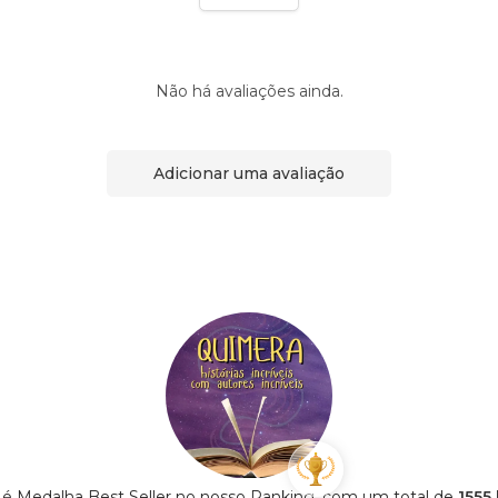
Não há avaliações ainda.
Adicionar uma avaliação
 é Medalha Best Seller no nosso Ranking, com um total de
1555 