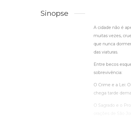
Sinopse
A cidade não é ap
muitas vezes, crue
que nunca dormem,
das viaturas.
Entre becos esquec
sobrevivência:
O Crime e a Lei: O
chega tarde demai
O Sagrado e o Pro
orações de São Jor