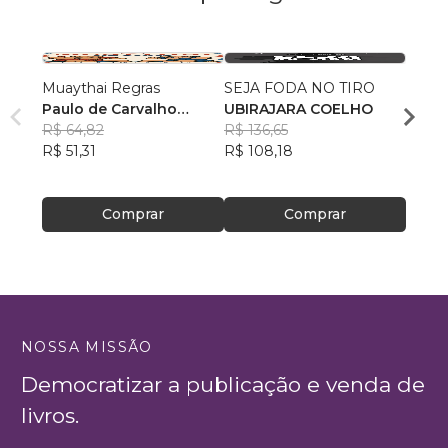
Muaythai Regras
SEJA FODA NO TIRO
KARA
Paulo de Carvalho
UBIRAJARA COELHO
MEST
Ferreira
R$ 64,82
R$ 136,65
GUIL
R$ 51,31
R$ 108,18
ALON
R$ 24
R$ 19
Comprar
Comprar
NOSSA MISSÃO
Democratizar a publicação e venda de
livros.