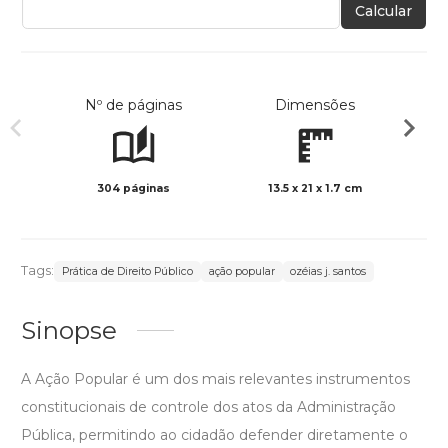
Calcular
Nº de páginas
Dimensões
304 páginas
13.5 x 21 x 1.7 cm
Preto 
Tags:
Prática de Direito Público
ação popular
ozéias j. santos
Sinopse
A Ação Popular é um dos mais relevantes instrumentos
constitucionais de controle dos atos da Administração
Pública, permitindo ao cidadão defender diretamente o