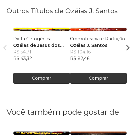
Outros Títulos de Ozéias J. Santos
Dieta Cetogênica
Cromoterapia e Radiação
Vadem
Ozéias de Jesus dos
Ozéias J. Santos
Ozéia
Santos
R$ 54,71
R$ 104,16
R$ 15
R$ 43,32
R$ 82,46
R$ 12
Comprar
Comprar
Você também pode gostar de