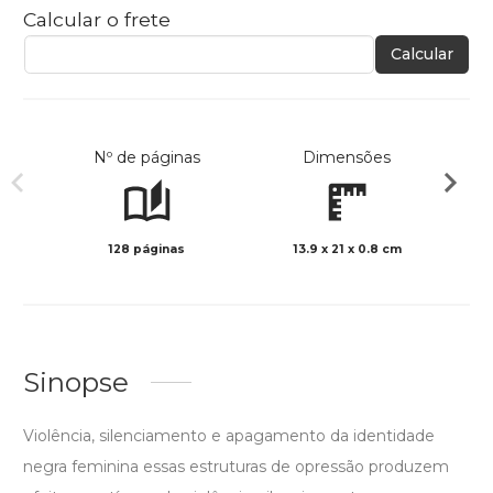
Calcular o frete
Calcular
Nº de páginas
Dimensões
128 páginas
13.9 x 21 x 0.8 cm
Preto 
Sinopse
Violência, silenciamento e apagamento da identidade
negra feminina essas estruturas de opressão produzem