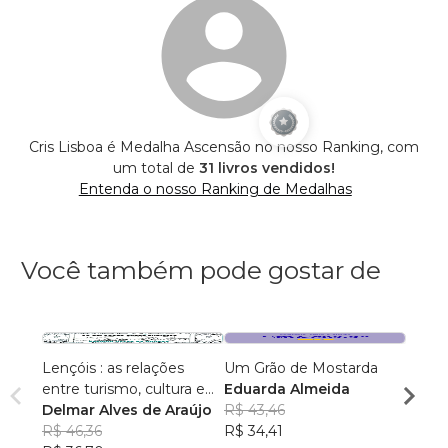
Cris Lisboa é Medalha Ascensão no nosso Ranking, com
um total de
31 livros vendidos!
Entenda o nosso Ranking de Medalhas
Você também pode gostar de
Lençóis : as relações
Um Grão de Mostarda
Inteli
entre turismo, cultura e
Eduarda Almeida
Aulas 
ambiente
Delmar Alves de Araújo
R$ 43,46
PhD(c
R$ 46,36
R$ 34,41
R$ 63