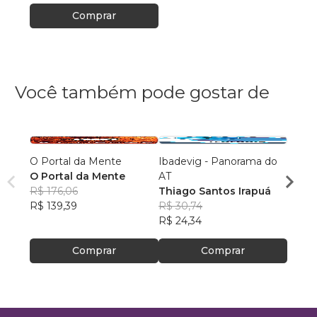
Comprar
Você também pode gostar de
O Portal da Mente
Ibadevig - Panorama do
O Fog
O Portal da Mente
AT
Rodr
R$ 176,06
Thiago Santos Irapuá
R$ 86
R$ 139,39
R$ 30,74
R$ 68
R$ 24,34
Comprar
Comprar