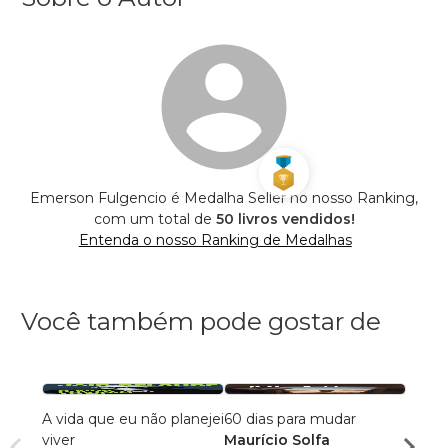
Emerson Fulgencio é Medalha Seller no nosso Ranking,
com um total de
50 livros vendidos!
Entenda o nosso Ranking de Medalhas
Você também pode gostar de
A vida que eu não planejei
60 dias para mudar
A Vid
viver
Maurício Solfa
Edso