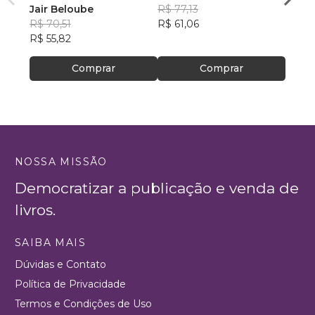
Jair Beloube
R$ 77,13
R$ 46
R$ 70,51
R$ 61,06
R$ 36
R$ 55,82
Comprar
Comprar
NOSSA MISSÃO
Democratizar a publicação e venda de
livros.
SAIBA MAIS
Dúvidas e Contato
Política de Privacidade
Termos e Condições de Uso