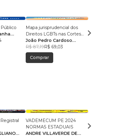
 Público
Mapa jurisprudencial dos
Temas de Direito Públ
manha
Direitos LGBTs nas Cortes
Privado
4
Superiores brasileiras e
João Pedro Cardoso
ALINE FAGUNDES DO
estadunidenses
Saraiva
R$ 87,19
R$ 69,03
SANTOS
R$ 88,36
, +7
R$ 69,95
Comprar
Comprar
 Registral
VADEMECUM PE 2024
PROVAS E SIMULAD
NORMAS ESTADUAIS
COMENTADOS PARA
GLIANO
ANDRE VILLAVERDE DE
SEGUNDA FASE DE
André Villaverde