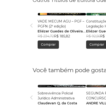
Outros Títulos de Editora Gu
VADE MECUM AGU – PGF –
Constituiçõe
PGFN (2ª edição)
Legislação H
Eliézer Guedes de Oliveira
Eliézer Gue
Junior
R$ 234,72
R$ 185,82
Junior
R$ 92,56
R$ 
Comprar
Comprar
Você também pode gosta
Sobrevivência Policial
SEGUNDA F
Jurídico Administrativa
CONCURSO
Claudevan Q. da Costa
ANDRE VIL