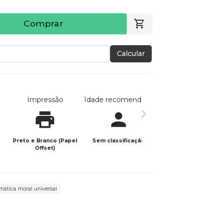
Comprar
Calcular
Impressão
Idade recomendada
Data de publicaç
Preto e Branco (Papel
Sem classificação
28/01/2026
Offset)
mática moral universal