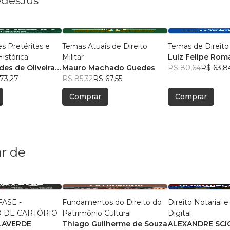
edesJus
s Pretéritas e
Temas Atuais de Direito
Temas de Direito
istórica
Militar
Luiz Felipe Ro
des de Oliveira
Mauro Machado Guedes
Matteoli
R$ 80,64
R$ 63,8
73,27
R$ 85,32
R$ 67,55
Comprar
Comprar
r de
ASE -
Fundamentos do Direito do
Direito Notarial e
 DE CARTÓRIO
Patrimônio Cultural
Digital
LAVERDE
Thiago Guilherme de Souza
ALEXANDRE SCI