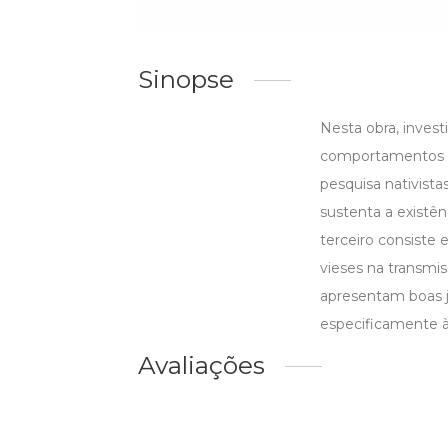
Sinopse
Nesta obra, inves
comportamentos a 
pesquisa nativista
sustenta a existên
terceiro consiste
vieses na transmis
apresentam boas ju
especificamente à
Avaliações