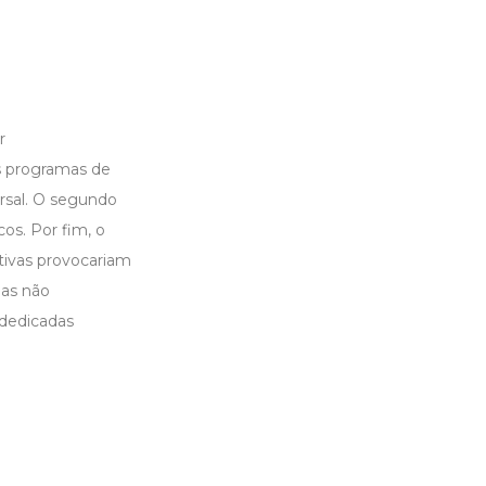
r
s programas de
ersal. O segundo
os. Por fim, o
tivas provocariam
mas não
 dedicadas