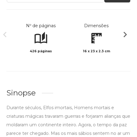
Nº de páginas
Dimensões
426 páginas
16 x 23 x 2.3 cm
Preto 
Sinopse
Durante séculos, Elfos imortais, Homens mortais e
criaturas mágicas travaram guerras e forjaram alianças que
moldaram um continente inteiro. Agora, o tempo da paz
parece ter chegado. Mas os mais sábios sentem no ar um