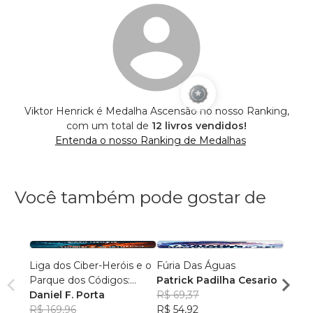
Viktor Henrick é Medalha Ascensão no nosso Ranking,
com um total de
12 livros vendidos!
Entenda o nosso Ranking de Medalhas
Você também pode gostar de
Liga dos Ciber-Heróis e o
Fúria Das Águas
Os Ma
Parque dos Códigos:
Patrick Padilha Cesario
Alexa
Rumo ao Desconhecido
Daniel F. Porta
R$ 69,37
R$ 87
R$ 169,96
R$ 54,92
R$ 69