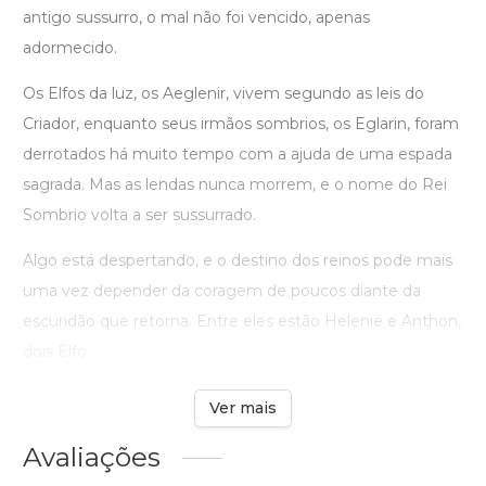
antigo sussurro, o mal não foi vencido, apenas
adormecido.
Os Elfos da luz, os Aeglenir, vivem segundo as leis do
Criador, enquanto seus irmãos sombrios, os Eglarin, foram
derrotados há muito tempo com a ajuda de uma espada
sagrada. Mas as lendas nunca morrem, e o nome do Rei
Sombrio volta a ser sussurrado.
Algo está despertando, e o destino dos reinos pode mais
uma vez depender da coragem de poucos diante da
escuridão que retorna. Entre eles estão Helenië e Anthon,
dois Elfo ...
Ver mais
Avaliações