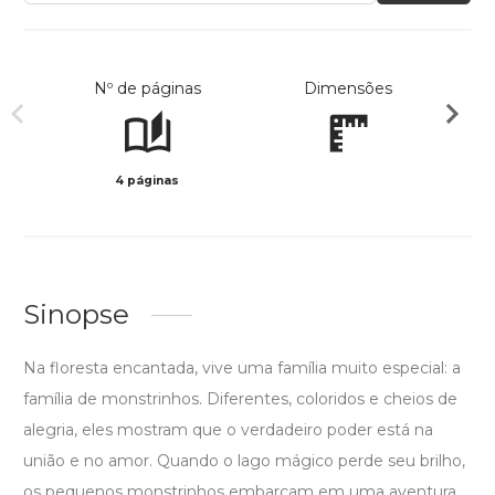
Nº de páginas
Dimensões
4 páginas
Preto 
Sinopse
Na floresta encantada, vive uma família muito especial: a
família de monstrinhos. Diferentes, coloridos e cheios de
alegria, eles mostram que o verdadeiro poder está na
união e no amor. Quando o lago mágico perde seu brilho,
os pequenos monstrinhos embarcam em uma aventura