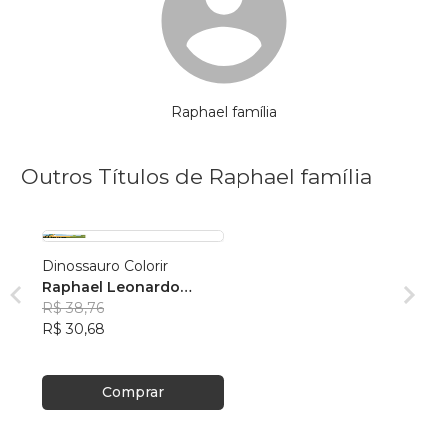
Raphael família
Outros Títulos de Raphael família
Dinossauro Colorir
Raphael Leonardo
saraiva
R$ 38,76
R$ 30,68
Comprar