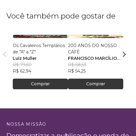
Você também pode gostar de
Os Cavaleiros Templários
200 ANOS DO NOSSO
Guia 
de "A" a "Z"
CAFÉ
Busca
Luiz Muller
FRANCISCO MARCÍLIO
Maçon
Deny
R$ 79,50
DE ALMEIDA FARIAS
R$ 68,53
LIma
R$ 67
R$ 62,94
R$ 54,25
R$ 53
Comprar
Comprar
NOSSA MISSÃO
Democratizar a publicação e venda de