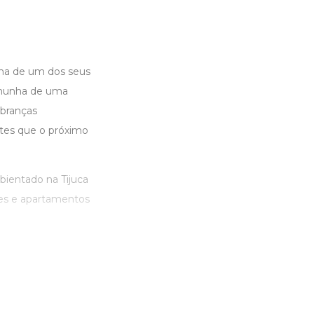
na de um dos seus
temunha de uma
mbranças
ntes que o próximo
mbientado na Tijuca
res e apartamentos