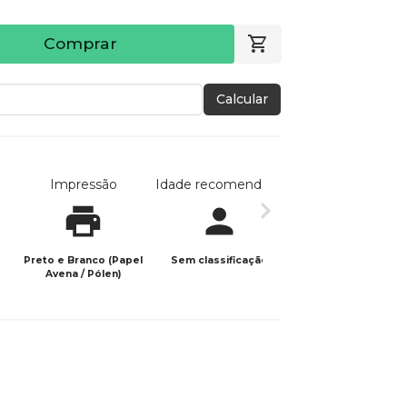
Comprar
Calcular
Impressão
Idade recomendada
Data de publicaç
Preto e Branco (Papel
Sem classificação
28/01/2026
Avena / Pólen)