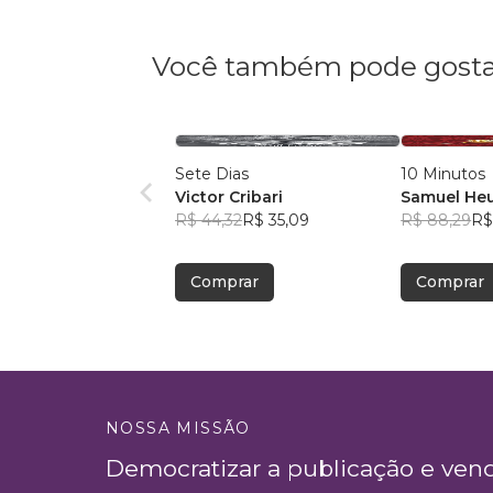
Você também pode gosta
Sete Dias
10 Minutos
Victor Cribari
Samuel He
R$ 44,32
R$ 35,09
R$ 88,29
R$
Comprar
Comprar
NOSSA MISSÃO
Democratizar a publicação e ven