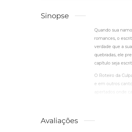
Sinopse
Quando sua namor
romances, o escri
verdade que a sua
quebradas, ele pr
capítulo seja escr
O Roteiro da Culpa 
e em outros canto
apertados onde cad
Avaliações