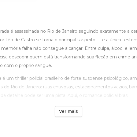
ada é assassinada no Rio de Janeiro seguindo exatamente a ce
tor Téo de Castro se torna o principal suspeito — e a única tes
 memória falha não consegue alcançar. Entre culpa, álcool e le
ecisa descobrir quem está transformando sua ficção em crime a
ito com o próprio sangue.
é um thriller policial brasileiro de forte suspense psicológico, a
s do Rio de Janeiro: ruas chuvosas, estacionamentos vazios, ba
a detalhe pode ser uma pista. Aqui, o romance policial brasi ...
Ver mais