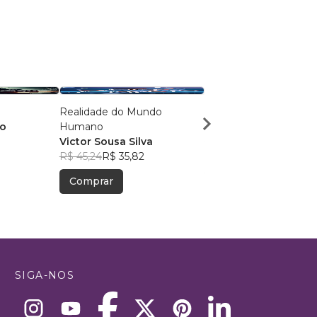
Realidade do Mundo
Viagem ao Centro da
mo
Humano
Victor Sousa Silva
Victor Sousa Silva
R$ 55,19
R$ 43,69
R$ 45,24
R$ 35,82
Comprar
Comprar
SIGA-NOS