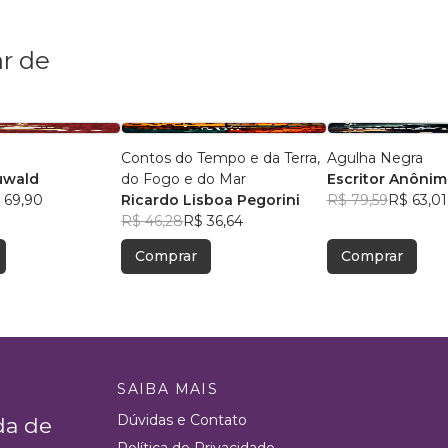
r de
Contos do Tempo e da Terra,
Agulha Negra
uwald
do Fogo e do Mar
Escritor Anôni
 69,90
Ricardo Lisboa Pegorini
R$ 79,59
R$ 63,01
R$ 46,28
R$ 36,64
Comprar
Comprar
SAIBA MAIS
Dúvidas e Contato
da de