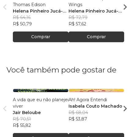
Thomas Edison
Wings
encon
Helena Pinheiro Jucá-
Helena Pinheiro Jucá-
dista
Helen
Vasconcelos
R$ 64,16
Vasconcelos
R$ 72,79
Vasc
R$ 81
R$ 50,79
R$ 57,62
R$ 64
Comprar
Comprar
Você também pode gostar de
A vida que eu não planejei
Ah! Agora Entendi
O man
viver
Isabela Couto Machado
Felip
Jair Beloube
R$ 68,04
R$ 69
R$ 70,51
R$ 53,87
R$ 55
R$ 55,82