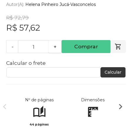
Autor(a):
Helena Pinheiro Jucá-Vasconcelos
R$ 72,79
R$ 57,62
-
+
Comprar
Calcular o frete
Calcular
Nº de páginas
Dimensões
44 páginas
Col