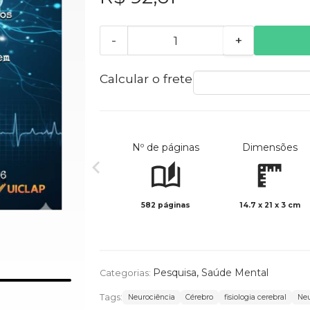
-
+
Calcular o frete
Nº de páginas
Dimensões
582 páginas
14.7 x 21 x 3 cm
Pesquisa
,
Saúde Mental
Categorias:
Tags:
Neurociência​
Cérebro
fisiologia cerebral​
Neu