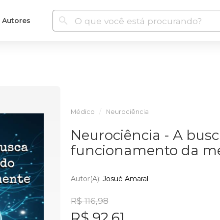
Autores
Médico
Neurociência
Neurociência - A busc
funcionamento da m
Autor(a):
Josué Amaral
R$ 116,98
R$ 92,61