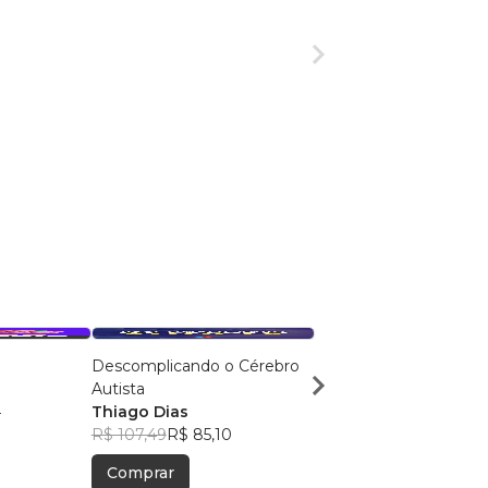
Descomplicando o Cérebro
Como a Pandemia Mu
Autista
Jornalismo
4
Thiago Dias
Claudio Odri
R$ 107,49
R$ 85,10
R$ 95,97
R$ 75,98
Comprar
Comprar