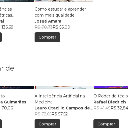
ências
Como estudar e aprender
átricas
com mais qualidade
 das decisões
al
Josué Amaral
 136,69
R$ 70,73
R$ 56,00
Comprar
r de
ato
A Inteligência Artificial na
O Poder do tédio
ela Guimarães
Medicina
Rafael Diedrich
 70,06
Lauro Otacilio Campos de
R$ 41,49
R$ 32,8
Sousa
R$ 72,65
R$ 57,52
Comprar
Comprar