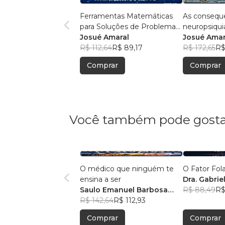
Ferramentas Matemáticas
As consequ
para Soluções de Problemas
neuropsiqui
Complexos
Josué Amaral
decorrentes
Josué Amar
R$ 112,64
R$ 89,17
humanas
R$ 172,65
R$
Comprar
Comprar
Você também pode gosta
O médico que ninguém te
O Fator Fol
ensina a ser
Dra. Gabri
Saulo Emanuel Barbosa
R$ 88,49
R$
Oliveira
R$ 142,64
R$ 112,93
Comprar
Comprar