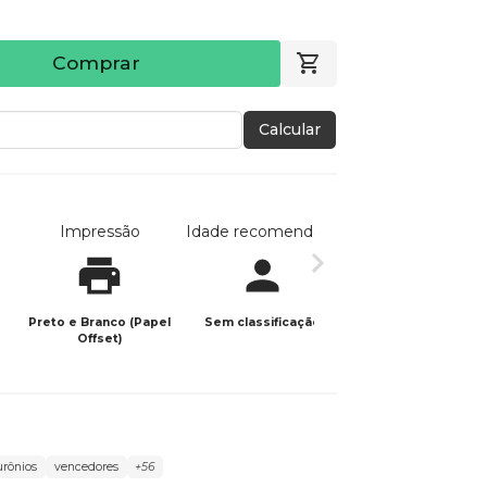
Comprar
Calcular
Impressão
Idade recomendada
Data de publicaç
Preto e Branco (Papel
Sem classificação
28/01/2026
Offset)
rônios
vencedores​
+56