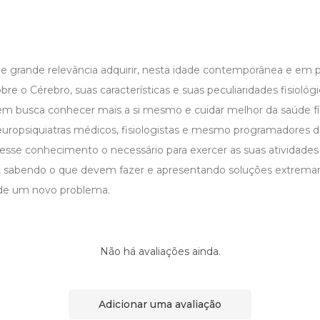
de grande relevância adquirir, nesta idade contemporânea e em p
e o Cérebro, suas características e suas peculiaridades fisioló
em busca conhecer mais a si mesmo e cuidar melhor da saúde fí
europsiquiatras médicos, fisiologistas e mesmo programadores de
m esse conhecimento o necessário para exercer as suas atividade
l, sabendo o que devem fazer e apresentando soluções extrema
de um novo problema.
Não há avaliações ainda.
Adicionar uma avaliação