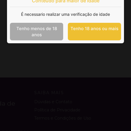
Conteúdo para maior de idade
É necessario realizar uma verificação de idade
Tenho menos de 18
Tenho 18 anos ou mais
anos
SAIBA MAIS
Dúvidas e Contato
da de
Política de Privacidade
Termos e Condições de Uso