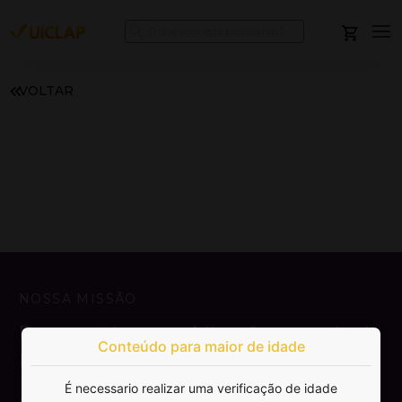
VOLTAR
NOSSA MISSÃO
Democratizar a publicação e venda de
Conteúdo para maior de idade
livros.
É necessario realizar uma verificação de idade
SAIBA MAIS