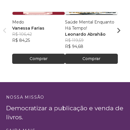
Medo
Saúde Mental Enquanto
Deixa
Vanessa Farias
Há Tempo!
paz!
R$ 106,42
Leonardo Abrahão
Nathá
R$ 84,25
R$ 119,59
R$ 71
R$ 94,68
R$ 56
Comprar
Comprar
NOSSA MISSÃO
Democratizar a publicação e venda de
livros.