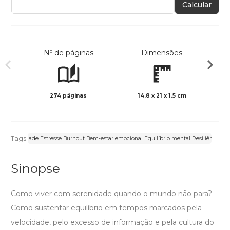
Calcular
Nº de páginas
Dimensões
274 páginas
14.8 x 21 x 1.5 cm
Preto 
Tags:
al Ansiedade Estresse Burnout Bem-estar emocional Equilíbrio mental Resiliência Pro
Sinopse
Como viver com serenidade quando o mundo não para?
Como sustentar equilíbrio em tempos marcados pela
velocidade, pelo excesso de informação e pela cultura do