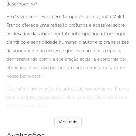
desempenho?
Em "Viver com leveza em tempos incertos", João Maluf
Franco oferece uma reflexão profunda e acessível sobre
os desafios da saúde mental contemporânea. Com rigor
científico e sensibilidade humana, o autor explora as raízes
da ansiedade e do estresse que marcam nossa época,
demonstrando como a aceleração social, a economia da
atenção e a pressão por performance constante afetam
nosso bem-estar.
Este não é um manual de autoajuda convencional. É uma
obra que integra psicologia, filosofia e espiritualidade para
propor caminhos re ...
Ver mais
Avaliações