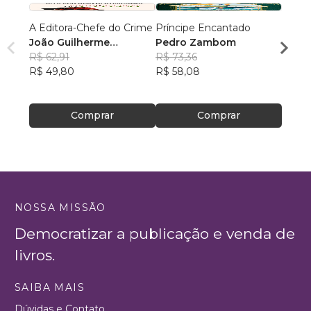
A Editora-Chefe do Crime
Príncipe Encantado
O Uni
João Guilherme
Pedro Zambom
Guil
Pasquotto
R$ 62,91
R$ 73,36
Amor
R$ 60
R$ 49,80
R$ 58,08
R$ 47
Comprar
Comprar
NOSSA MISSÃO
Democratizar a publicação e venda de
livros.
SAIBA MAIS
Dúvidas e Contato