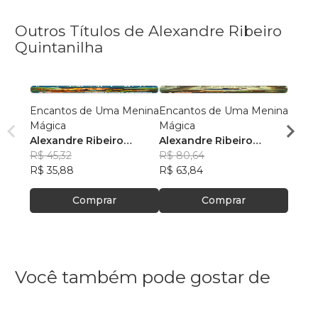
Outros Títulos de Alexandre Ribeiro
Quintanilha
Encantos de Uma Menina
Encantos de Uma Menina
O Ra
Mágica
Mágica
do A
Alexandre Ribeiro
Alexandre Ribeiro
Alexa
Quintanilha
R$ 45,32
Quintanilha
R$ 80,64
Quint
R$ 45
R$ 35,88
R$ 63,84
R$ 36
Comprar
Comprar
Você também pode gostar de