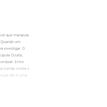
sível que manipula
o. Quando um
ra investigar. O
úpula Oculta,
verdade. Entre
 corrida contra o
recuar não é uma