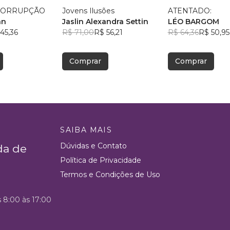
ÓIS x CORRUPÇÃO
Jovens Ilusões
ATENTADO:
an
Jaslin Alexandra Settin
LÉO BARGOM
45,36
R$ 71,00
R$ 56,21
R$ 64,36
R$ 50,95
Comprar
Comprar
SAIBA MAIS
Dúvidas e Contato
da de
Política de Privacidade
Termos e Condições de Uso
s 8:00 às 17:00