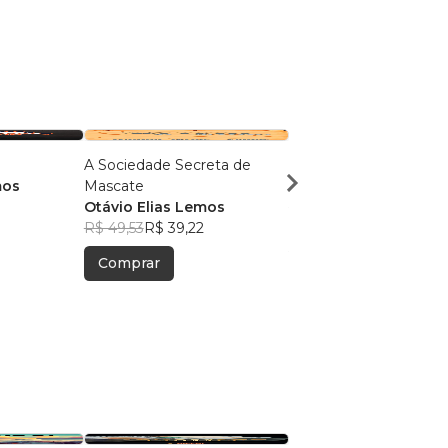
A Sociedade Secreta de
Morte no Alasca
mos
Mascate
Otávio Elias Lemos
Otávio Elias Lemos
R$ 49,93
R$ 39,53
R$ 49,53
R$ 39,22
Comprar
Comprar