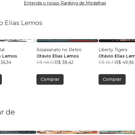
Entenda o nosso Ranking de Medalhas
io Elias Lemos
tal
Assassinato no Retiro
Liberty Tigers
as Lemos
Otávio Elias Lemos
Otávio Elias Le
 36,34
R$ 48,53
R$ 38,42
R$ 63,11
R$ 49,96
Comprar
Comprar
r de