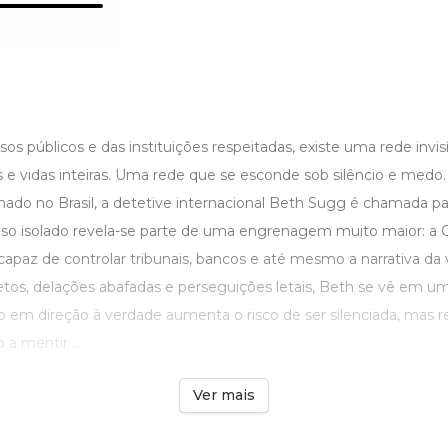
rsos públicos e das instituições respeitadas, existe uma rede invi
s e vidas inteiras. Uma rede que se esconde sob silêncio e med
sinado no Brasil, a detetive internacional Beth Sugg é chamada pa
so isolado revela-se parte de uma engrenagem muito maior: a C
apaz de controlar tribunais, bancos e até mesmo a narrativa da 
os, delações abafadas e perseguições letais, Beth se vê em uma
 em direção à verdade aumenta o risco de ser silenciada, mas 
a mentir ...
Ver mais