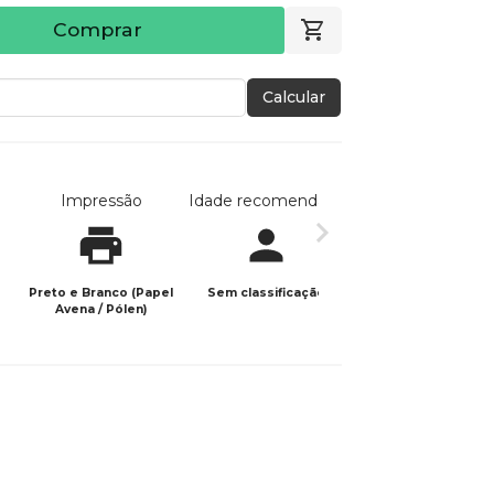
Comprar
Calcular
Impressão
Idade recomendada
Data de publicaç
Preto e Branco (Papel
Sem classificação
28/01/2026
Avena / Pólen)