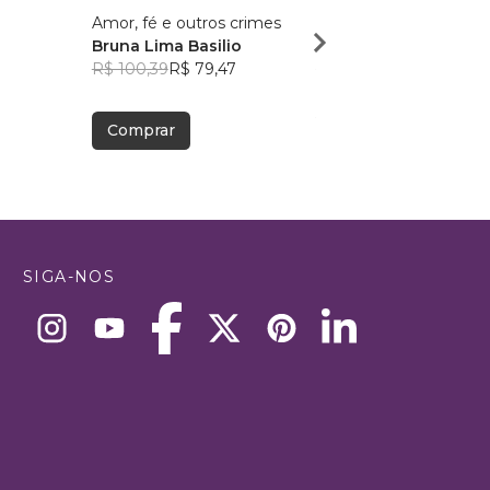
Amor, fé e outros crimes
O Desafio das comuni
Bruna Lima Basilio
Iuri Servino de Olivei
R$ 100,39
R$ 79,47
Santos
R$ 88,40
R$ 69,98
Comprar
Comprar
SIGA-NOS