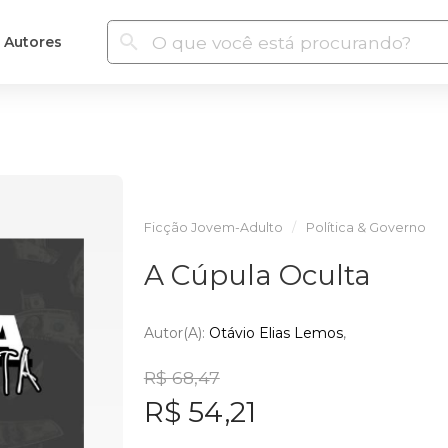
Autores
Ficção Jovem-Adulto
Política & Governo
A Cúpula Oculta
Autor(a):
Otávio Elias Lemos
R$ 68,47
R$ 54,21