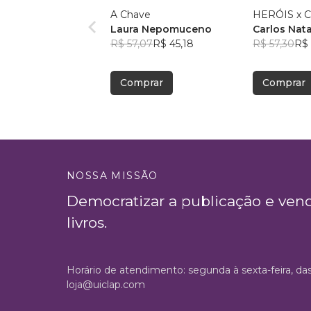
A Chave
HER
Laura Nepomuceno
Carlos Nat
R$ 57,07
R$ 45,18
R$ 57,30
R$ 
Comprar
Comprar
NOSSA MISSÃO
Democratizar a publicação e ven
livros.
Horário de atendimento: segunda à sexta-feira, da
loja@uiclap.com