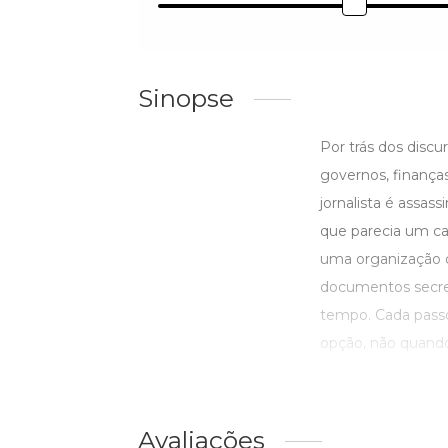
Sinopse
Por trás dos discu
governos, finança
jornalista é assas
que parecia um ca
uma organização c
documentos secret
tempo. Cada passo
opção, não quando 
Avaliações