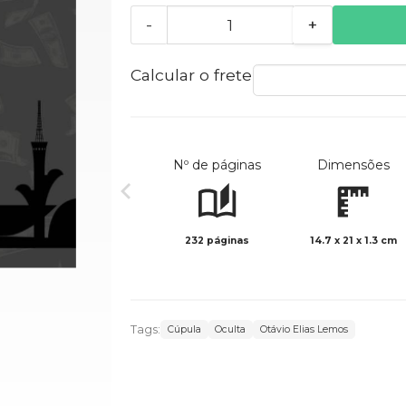
-
+
Calcular o frete
Nº de páginas
Dimensões
232 páginas
14.7 x 21 x 1.3 cm
Tags:
Cúpula
Oculta
Otávio Elias Lemos