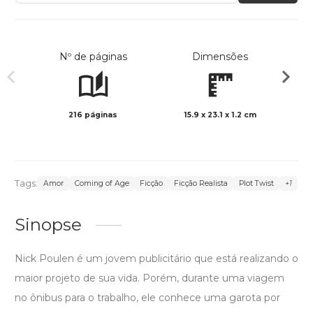
Nº de páginas
Dimensões
216 páginas
15.9 x 23.1 x 1.2 cm
Preto 
Tags:
Amor
Coming of Age
Ficção
Ficção Realista
Plot Twist
+1
Sinopse
Nick Poulen é um jovem publicitário que está realizando o
maior projeto de sua vida. Porém, durante uma viagem
no ônibus para o trabalho, ele conhece uma garota por