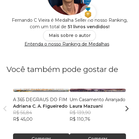
Fernando C Vieira é Medalha Seller no nosso Ranking,
com um total de
51 livros vendidos!
Mais sobre o autor
Entenda o nosso Ranking de Medalhas
Você também pode gostar de
A 365 DEGRAUS DO FIM
Um Casamento Arranjado
meu 
Adriana C. A. Figueiredo
Laura Mazuani
Camil
R$ 56,84
R$ 139,90
R$ 57
R$ 45,00
R$ 110,76
R$ 45
Comprar
Comprar