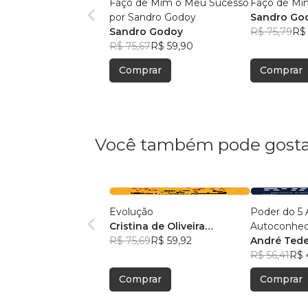
Faço de Mim o Meu Sucesso
Faço de Mi
por Sandro Godoy
Sandro Go
Sandro Godoy
R$ 75,79
R$
R$ 75,67
R$ 59,90
Comprar
Comprar
Você também pode gosta
Evolução
Poder do 5 
Cristina de Oliveira
Autoconhec
Leopoldino Rodrigues
R$ 75,69
R$ 59,92
Autocontrol
André Ted
Autoconfia
R$ 56,41
R$ 
Autoperfor
Comprar
Comprar