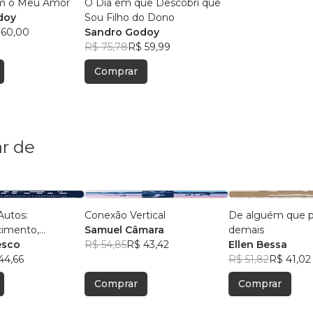
m o Meu Amor
O Dia em que Descobri que
doy
Sou Filho do Dono
 60,00
Sandro Godoy
R$ 75,78
R$ 59,99
Comprar
r de
Autos:
Conexão Vertical
De alguém que 
imento,
Samuel Câmara
demais
e, Autoestima,
esco
R$ 54,85
R$ 43,42
Ellen Bessa
nça e
44,66
R$ 51,82
R$ 41,02
mance
Comprar
Comprar