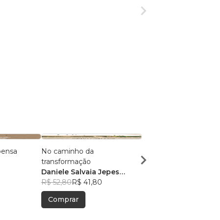
pensa
No caminho da
Enquanto seu passado
transformação
sangra
Daniele Salvaia Jepes
Sabrina Baes
Rentroia
R$ 52,80
R$ 41,80
R$ 52,22
R$ 41,34
Comprar
Comprar