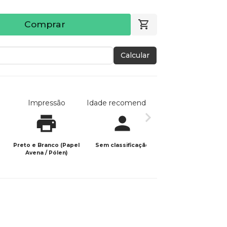
Comprar
Calcular
Impressão
Idade recomendada
Data de publicaç
Preto e Branco (Papel
Sem classificação
28/01/2026
Avena / Pólen)