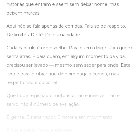
histórias que entram e saem sem deixar nome, mas
deixam marcas.
Aqui não se fala apenas de corridas. Fala-se de respeito.
De limites. De fé. De humanidade.
Cada capítulo é um espelho. Para quem dirige. Para quem
senta atrás. E para quem, em algum momento da vida,
precisou ser levado — mesmo sem saber para onde. Este
livro é para lembrar que dinheiro paga a corrida, mas
respeito não é opcional.
Que fique registrado: motorista não é invisível, não é
servo, não é número de avaliação.
É gente. É trabalhador. É história em movimento.
E fica a pergunta que atravess ...