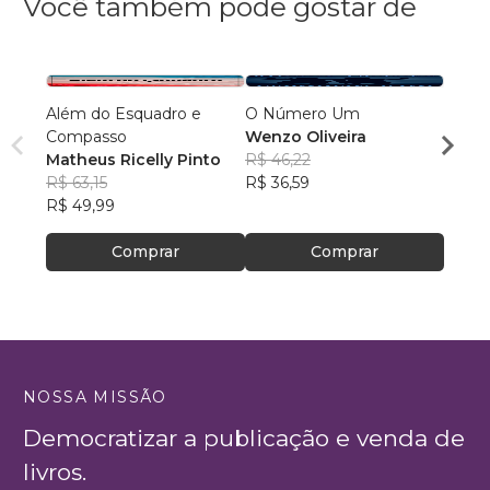
Você também pode gostar de
Além do Esquadro e
O Número Um
A Hist
Compasso
Wenzo Oliveira
Volu
Matheus Ricelly Pinto
R$ 46,22
Alber
R$ 63,15
R$ 36,59
R$ 10
R$ 49,99
R$ 80
Comprar
Comprar
NOSSA MISSÃO
Democratizar a publicação e venda de
livros.