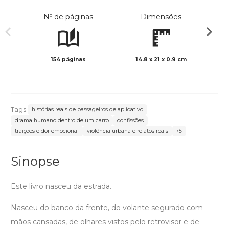
Nº de páginas
Dimensões
154 páginas
14.8 x 21 x 0.9 cm
Preto 
Tags:
histórias reais de passageiros de aplicativo
drama humano dentro de um carro
confissões
traições e dor emocional
violência urbana e relatos reais
+5
Sinopse
Este livro nasceu da estrada.
Nasceu do banco da frente, do volante segurado com
mãos cansadas, de olhares vistos pelo retrovisor e de