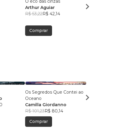
O eco das cinzas
Primeiros socorros par
Arthur Aguiar
todos
R$ 53,22
R$ 42,14
Arthur Aguiar
R$ 55,09
R$ 43,62
Comprar
Comprar
Os Segredos Que Contei ao
Cérebro Malvado
o
Oceano
Herlânio Caetano
0
Camilla Giordanno
R$ 48,86
R$ 38,68
R$ 101,23
R$ 80,14
Comprar
Comprar