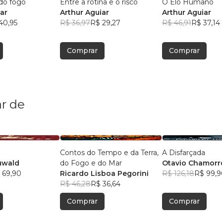
do fogo
Entre a rotina e o risco
O Elo Humano
ar
Arthur Aguiar
Arthur Aguiar
40,95
R$ 36,97
R$ 29,27
R$ 46,91
R$ 37,14
Comprar
Comprar
r de
Contos do Tempo e da Terra,
A Disfarçada
uwald
do Fogo e do Mar
Otavio Chamorr
 69,90
Ricardo Lisboa Pegorini
R$ 126,18
R$ 99,9
R$ 46,28
R$ 36,64
Comprar
Comprar