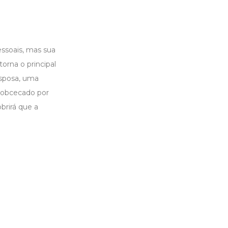
essoais, mas sua
orna o principal
esposa, uma
 obcecado por
brirá que a