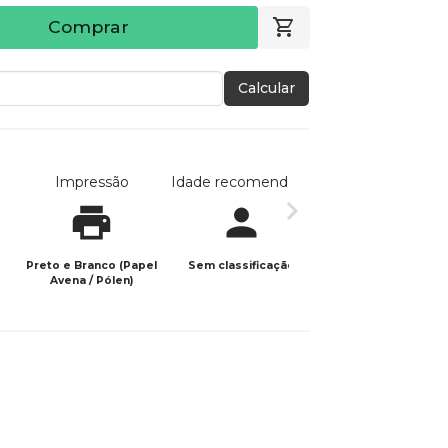
Comprar
Calcular
Impressão
Idade recomendada
Data de publicaç
Preto e Branco (Papel
Sem classificação
28/01/2026
Avena / Pólen)