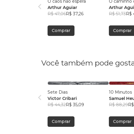
O caos não espera
O caminho 
Arthur Aguiar
Arthur Agui
R$ 47,06
R$ 37,26
R$ 51,73
R$ 
Comprar
Comprar
Você também pode gosta
Sete Dias
10 Minutos
Victor Cribari
Samuel He
R$ 44,32
R$ 35,09
R$ 88,29
R$
Comprar
Comprar