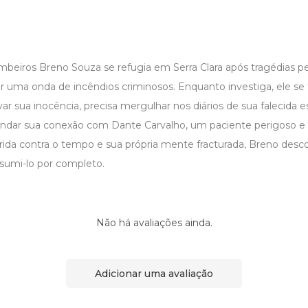
mbeiros Breno Souza se refugia em Serra Clara após tragédias p
 uma onda de incêndios criminosos. Enquanto investiga, ele se t
var sua inocência, precisa mergulhar nos diários de sua falecida 
endar sua conexão com Dante Carvalho, um paciente perigoso e
ida contra o tempo e sua própria mente fracturada, Breno desco
sumi-lo por completo.
Não há avaliações ainda.
Adicionar uma avaliação