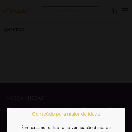
VOLTAR
NOSSA MISSÃO
Democratizar a publicação e venda de
Conteúdo para maior de idade
livros.
É necessario realizar uma verificação de idade
SAIBA MAIS