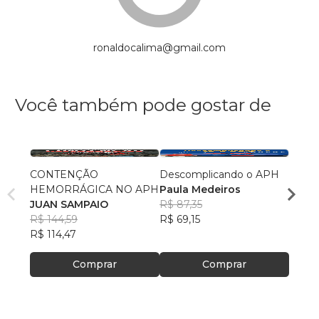
ronaldocalima@gmail.com
Você também pode gostar de
CONTENÇÃO
Descomplicando o APH
PRIM
HEMORRÁGICA NO APH
Paula Medeiros
PARA
JUAN SAMPAIO
R$ 87,35
FERN
R$ 144,59
R$ 69,15
BARA
R$ 51,
R$ 114,47
R$ 40
Comprar
Comprar