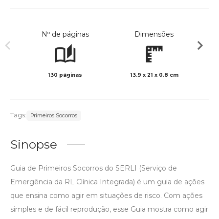
Nº de páginas
Dimensões
130 páginas
13.9 x 21 x 0.8 cm
Preto 
Tags:
Primeiros Socorros
Sinopse
Guia de Primeiros Socorros do SERLI (Serviço de
Emergência da RL Clínica Integrada) é um guia de ações
que ensina como agir em situações de risco. Com ações
simples e de fácil reprodução, esse Guia mostra como agir