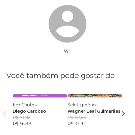
Will
Você também pode gostar de
Em Contos
Seleta poética
O que
Diego Cardoso
Wagner Leal Guimarães
enten
R$ 71,85
R$ 42,84
ainda 
Carla
R$ 56,88
R$ 33,91
R$ 57
R$ 45