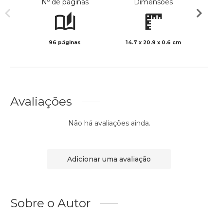
Nº de páginas
Dimensões
96 páginas
14.7 x 20.9 x 0.6 cm
Preto 
Avaliações
Não há avaliações ainda.
Adicionar uma avaliação
Sobre o Autor