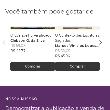
Você também pode gostar de
O Evangelho Falsificado
O Contexto das Escrituras
A Hos
Clebson G. da Silva
Sagradas
Princí
R$ 59,08
Marcos Vinicios Lopes
Holea
R$ 46,77
Ohishi
R$ 58,05
R$ 55
R$ 45,96
R$ 44
Comprar
Comprar
NOSSA MISSÃO
Democratizar a publicação e venda de