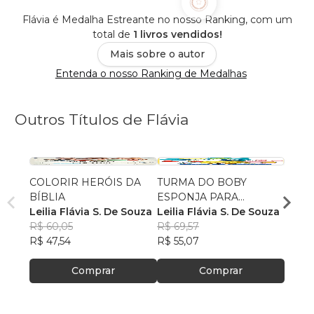
Flávia é Medalha Estreante no nosso Ranking, com um
total de
1 livros vendidos!
Mais sobre o autor
Entenda o nosso Ranking de Medalhas
Outros Títulos de Flávia
COLORIR HERÓIS DA
TURMA DO BOBY
Avent
BÍBLIA
ESPONJA PARA
Colori
Leilia Flávia S. De Souza
COLORIR
Leilia Flávia S. De Souza
FLÁVI
R$ 60,05
R$ 69,57
R$ 80
R$ 47,54
R$ 55,07
R$ 63
Comprar
Comprar