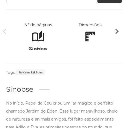
Nº de páginas
Dimensões
32 páginas
Col
Tags:
Histórias biblicas
Sinopse
No início, Papai do Céu criou um lar mágico e perfeito
chamado Jardim do Éden. Esse lugar maravilhoso, cheio
de natureza e animais amigos, foi feito especialmente
para Adão e Eva, as primeiras pessoas do mundo, que