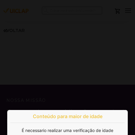
VOLTAR
NOSSA MISSÃO
Democratizar a publicação e venda de
Conteúdo para maior de idade
livros.
É necessario realizar uma verificação de idade
SAIBA MAIS