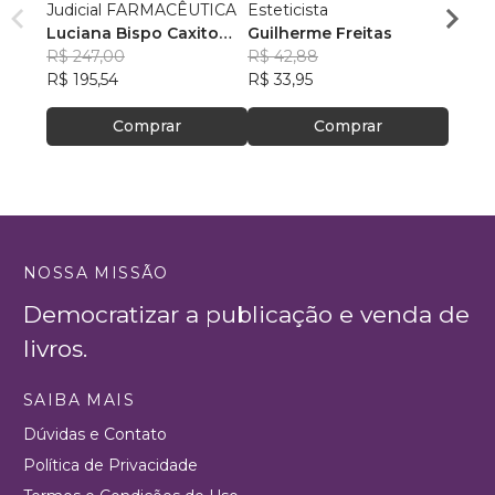
Judicial FARMACÊUTICA
Esteticista
no Bra
Luciana Bispo Caxito
Guilherme Freitas
Guilh
Lopes Cançado
R$ 247,00
R$ 42,88
R$ 93
R$ 195,54
R$ 33,95
R$ 74
Comprar
Comprar
NOSSA MISSÃO
Democratizar a publicação e venda de
livros.
SAIBA MAIS
Dúvidas e Contato
Política de Privacidade