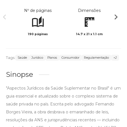
Nº de páginas
Dimensões
190 páginas
14.7 x 21 x 1.1 cm
Preto 
Tags:
Saúde
Jurídico
Planos
Consumidor
Regulamentação
+2
Sinopse
"Aspectos Jurídicos da Saúde Suplementar no Brasil" é um
guia essencial e atualizado sobre o complexo sistema de
saúde privada no país. Escrita pelo advogado Fernando
Borges Vieira, a obra desbrava o emaranhado de leis,
resoluções da ANS e jurisprudências recentes — incluindo