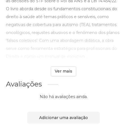
as decisões do STF sobre o Rol da ANS e a Lei 14.454/22.
O livro aborda desde os fundamentos constitucionais do
direito à saúde até temas práticos e sensíveis, como
negativas de cobertura para autismo (TEA), tratamentos
oncológicos, reajustes abusivos e o fenômeno dos planos
'falsos coletivos'. Com uma abordagem didática, a obra
serve como ferramenta estratégica para profissionais do
Direito e como um manual de conscien ...
Ver mais
Avaliações
Não há avaliações ainda.
Adicionar uma avaliação