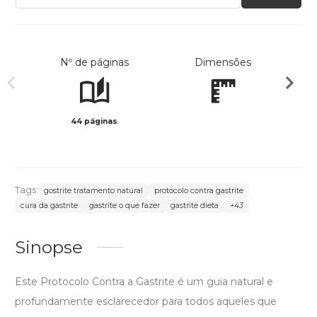
Nº de páginas
Dimensões
44 páginas
Preto 
Tags:
gostrite tratamento natural
protocolo contra gastrite
cura da gastrite
gastrite o que fazer
gastrite dieta
+43
Sinopse
Este Protocolo Contra a Gastrite é um guia natural e
profundamente esclarecedor para todos aqueles que