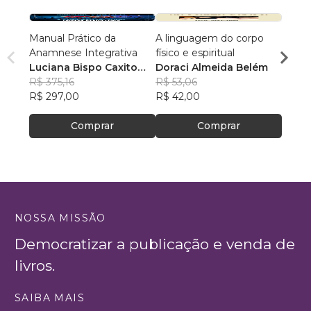
Manual Prático da
A linguagem do corpo
Peque
Anamnese Integrativa
físico e espiritual
Grand
Luciana Bispo Caxito
Doraci Almeida Belém
Prisc
Lopes Cançado
R$ 375,16
R$ 53,06
R$ 80
R$ 297,00
R$ 42,00
R$ 63
Comprar
Comprar
NOSSA MISSÃO
Democratizar a publicação e venda de
livros.
SAIBA MAIS