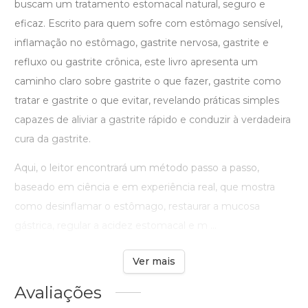
buscam um tratamento estomacal natural, seguro e
eficaz. Escrito para quem sofre com estômago sensível,
inflamação no estômago, gastrite nervosa, gastrite e
refluxo ou gastrite crônica, este livro apresenta um
caminho claro sobre gastrite o que fazer, gastrite como
tratar e gastrite o que evitar, revelando práticas simples
capazes de aliviar a gastrite rápido e conduzir à verdadeira
cura da gastrite.
Aqui, o leitor encontrará um método passo a passo,
baseado em ciência e em experiência real, que mostra
como desinflamar o estômago, restaurar a mucosa
gástrica, regular a acidez estomacal e m ...
Ver mais
Avaliações