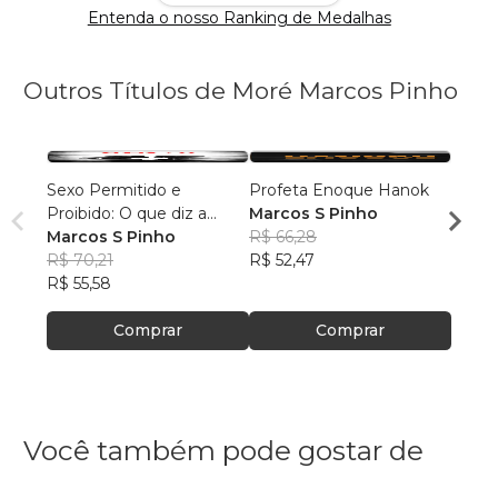
Entenda o nosso Ranking de Medalhas
Outros Títulos de Moré Marcos Pinho
Sexo Permitido e
Profeta Enoque Hanok
Salmo
Proibido: O que diz a
Marcos S Pinho
- Tran
Bíblia?
Marcos S Pinho
R$ 66,28
portu
Marco
R$ 70,21
R$ 52,47
R$ 12
R$ 55,58
R$ 10
Comprar
Comprar
Você também pode gostar de