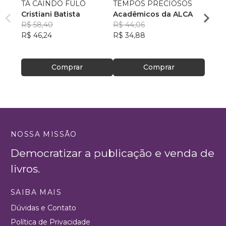
TÁ CAINDO FULÔ
TEMPOS PRECIOSOS
Nosso
Cristiani Batista
Acadêmicos da ALCA
Jacks
R$ 58,40
R$ 44,06
Katia
R$ 46,24
R$ 34,88
Bell
R$ 59
R$ 47
Comprar
Comprar
NOSSA MISSÃO
Democratizar a publicação e venda de
livros.
SAIBA MAIS
Dúvidas e Contato
Política de Privacidade