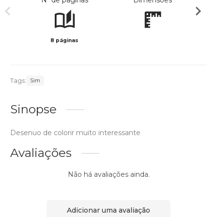
Nº de páginas
Dimensões
8 páginas
Preto 
Tags:
Sim
Sinopse
Desenuo de colorir muito interessante
Avaliações
Não há avaliações ainda.
Adicionar uma avaliação