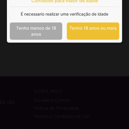
Conteúdo para maior de idade
É necessario realizar uma verificação de idade
Tenho menos de 18
Tenho 18 anos ou mais
anos
SAIBA MAIS
Dúvidas e Contato
da de
Política de Privacidade
Termos e Condições de Uso